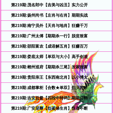
第219期:茂名郎中【吉美与凶丑】实力公开
第219期:扬州尚书【左肖与右肖】期期实战
第219期:南宁员外【天肖与地肖】狂赚千万
第219期:广州太傅【期期杀一行】脱贫致富
第219期:邵阳富农【成语解五肖】狂赚百万
第219期:娄底太师【单双与大小】高手创造
第219期:郴州巡府【期期杀三尾】发家致富
第219期:贵阳亲王【东西南北肖】以小博大
第219期:成都掌柜【合数★单双】扫灭黑庄
第219期:吉安总督【四段中特码】期期好料
第219期:广安至尊【红蓝绿生肖】惊喜不断