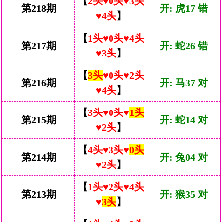
【
2头♥0头♥3头
第218期
开: 虎17 错
♥4头
】
【
1头♥0头♥4头
第217期
开: 蛇26 错
♥3头
】
【
3头
♥0头♥2头
第216期
开: 马37 对
♥4头
】
【
3头♥0头♥
1头
第215期
开: 蛇14 对
♥2头
】
【
4头♥3头♥
0头
第214期
开: 兔04 对
♥2头
】
【
1头♥2头♥4头
第213期
开: 猴35 对
♥
3头
】