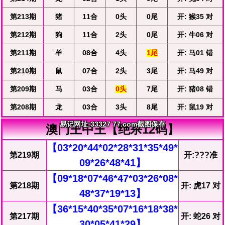
第213期
猪
11合
0头
0尾
开: 猴35 对
第212期
狗
11合
2头
0尾
开: 牛06 对
第211期
羊
08合
4头
1尾
开: 马01 错
第210期
鼠
07合
2头
3尾
开: 马49 对
第209期
马
03合
0头
7尾
开: 猪08 错
第208期
龙
03合
3头
8尾
开: 鼠19 对
易记网址:33327 77.com截图保存
澳门王中王【绝杀12码】
【
0
3
*
2
0
*
4
4
*
0
2
*
2
8
*
3
1
*
3
5
*
4
9
*
第219期
开:???准
0
9
*
2
6
*
4
8
*
4
1
】
【
09*18*07*46*47*03*26*08*
第218期
开: 虎17 对
48*37*19*13
】
【
36*15*40*35*07*16*18*38*
第217期
开: 蛇26 对
30*05*41*29
】