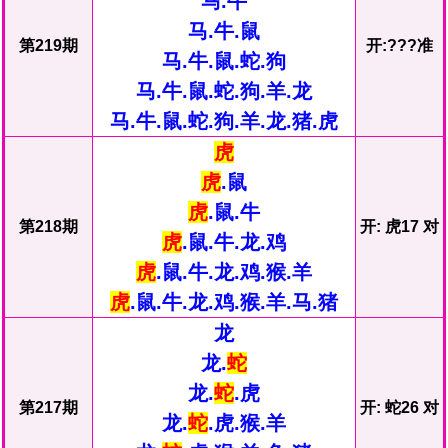
马
.
牛
马
.
牛
.
鼠
第219期
开:???准
马
.
牛
.
鼠
.
蛇
.
狗
马
.
牛
.
鼠
.
蛇
.
狗
.
羊
.
龙
马
.
牛
.
鼠
.
蛇
.
狗
.
羊
.
龙
.
猪
.
虎
虎
虎
.鼠
虎
.鼠.牛
第218期
开: 虎17 对
虎
.鼠.牛.龙.鸡
虎
.鼠.牛.龙.鸡.猴.羊
虎
.鼠.牛.龙.鸡.猴.羊.马.猪
龙
龙.
蛇
龙.
蛇
.虎
第217期
开: 蛇26 对
龙.
蛇
.虎.猴.羊