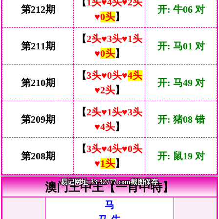
【
1头♥4头♥2头
第212期
开: 牛06 对
♥
0头
】
【
2头♥3头♥1头
第211期
开: 马01 对
♥
0头
】
【
3头♥0头♥
4头
第210期
开: 马49 对
♥2头
】
【
2头♥1头♥3头
第209期
开: 猪08 错
♥4头
】
【
3头♥4头♥0头
第208期
开: 鼠19 对
♥
1头
】
易记网址:33 32777.com截图保存
澳门王中王【一肖中特】
马