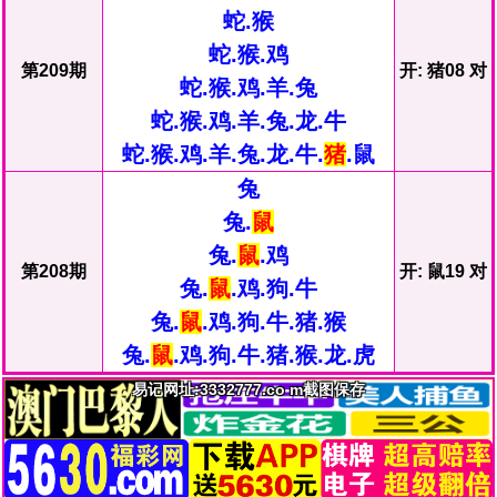
蛇.猴
蛇.猴.鸡
第209期
开: 猪08 对
蛇.猴.鸡.羊.兔
蛇.猴.鸡.羊.兔.龙.牛
蛇.猴.鸡.羊.兔.龙.牛.
猪
.鼠
兔
兔.
鼠
兔.
鼠
.鸡
第208期
开: 鼠19 对
兔.
鼠
.鸡.狗.牛
兔.
鼠
.鸡.狗.牛.猪.猴
兔.
鼠
.鸡.狗.牛.猪.猴.龙.虎
易记网址:3332777.co m截图保存