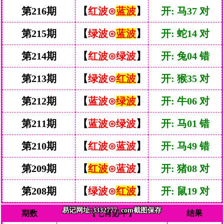
第216期
【
红波⊙
蓝波
】
开: 马37 对
第215期
【
绿波⊙
蓝波
】
开: 蛇14 对
第214期
【
红波⊙绿波
】
开: 兔04 错
第213期
【
绿波⊙
红波
】
开: 猴35 对
第212期
【
蓝波⊙
绿波
】
开: 牛06 对
第211期
【
蓝波⊙绿波
】
开: 马01 错
第210期
【
红波⊙蓝波
】
开: 马49 错
第209期
【
红波
⊙蓝波
】
开: 猪08 对
第208期
【
绿波⊙
红波
】
开: 鼠19 对
易记网址:3332777. com截图保存
期数
【七肖必中】
结果