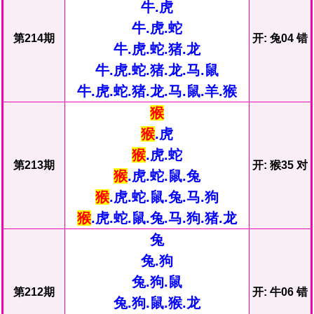
牛.虎
牛.虎.蛇
第214期
开: 兔04 错
牛.虎.蛇.猪.龙
牛.虎.蛇.猪.龙.马.鼠
牛.虎.蛇.猪.龙.马.鼠.羊.猴
猴
猴
.虎
猴
.虎.蛇
第213期
开: 猴35 对
猴
.虎.蛇.鼠.兔
猴
.虎.蛇.鼠.兔.马.狗
猴
.虎.蛇.鼠.兔.马.狗.猪.龙
兔
兔.狗
兔.狗.鼠
第212期
开: 牛06 错
兔.狗.鼠.猴.龙