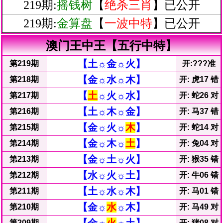
219期:
摇钱树
【
绝杀三肖
】已公开
219期:
金算盘
【
一波中特
】已公开
澳门王中王【五行中特】
【
土
☼
金
☼
火
】
第219期
开:???准
【
金☼水☼木
】
第218期
开: 虎17 错
【
土
☼火☼水
】
第217期
开: 蛇26 对
【
土☼木☼金
】
第216期
开: 马37 错
【
金☼火☼
木
】
第215期
开: 蛇14 对
【
金☼木☼
土
】
第214期
开: 兔04 对
【
金☼土☼火
】
第213期
开: 猴35 错
【
水☼火☼土
】
第212期
开: 牛06 错
【
土☼水☼木
】
第211期
开: 马01 错
【
金☼
水
☼木
】
第210期
开: 马49 对
第209期
开: 猪08 对