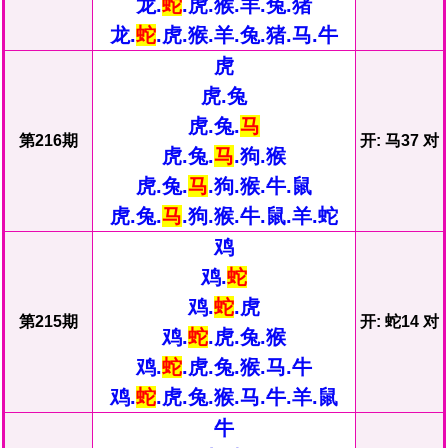
龙.
蛇
.虎.猴.羊.兔.猪
龙.
蛇
.虎.猴.羊.兔.猪.马.牛
虎
虎.兔
虎.兔.
马
第216期
开: 马37 对
虎.兔.
马
.狗.猴
虎.兔.
马
.狗.猴.牛.鼠
虎.兔.
马
.狗.猴.牛.鼠.羊.蛇
鸡
鸡.
蛇
鸡.
蛇
.虎
第215期
开: 蛇14 对
鸡.
蛇
.虎.兔.猴
鸡.
蛇
.虎.兔.猴.马.牛
鸡.
蛇
.虎.兔.猴.马.牛.羊.鼠
牛